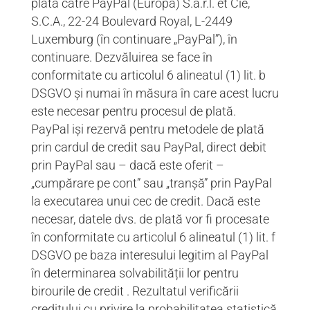
plată către PayPal (Europa) S.a.r.l. et Cie,
S.C.A., 22-24 Boulevard Royal, L-2449
Luxemburg (în continuare „PayPal”), în
continuare. Dezvăluirea se face în
conformitate cu articolul 6 alineatul (1) lit. b
DSGVO și numai în măsura în care acest lucru
este necesar pentru procesul de plată.
PayPal iși rezervă pentru metodele de plată
prin cardul de credit sau PayPal, direct debit
prin PayPal sau – dacă este oferit –
„cumpărare pe cont” sau „tranșă” prin PayPal
la executarea unui cec de credit. Dacă este
necesar, datele dvs. de plată vor fi procesate
în conformitate cu articolul 6 alineatul (1) lit. f
DSGVO pe baza interesului legitim al PayPal
în determinarea solvabilității lor pentru
birourile de credit . Rezultatul verificării
creditului cu privire la probabilitatea statistică