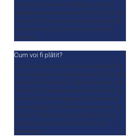
Conform legii, suntem obligați să oferim o
garanție de rambursare de 14 zile, comisionul
tău va fi finalizat odată ce această perioadă
se va termina și utilizatorul nu a returnat
produsul.
Cum voi fi plătit?
În profilul dvs. de editor elopage, asigurați-vă
că completați informațiile bancare și furnizați
documentele necesare. După efectuarea unei
vânzări și încheierea perioadei de restituire a
banilor de 14 zile, elopage va plăti automat
suma câștigată în contul bancar pe care l-ați
furnizat. Plata are loc în jurul datei de 15 a
fiecărei luni pentru comisionul din luna
precedentă.