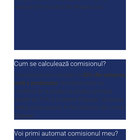
manual prin butonul din dreapta sus:
Cum se calculează comisionul?
Comisionul este calculat ca
30% din valoarea
netă a produsului.
Numărul exact se
modifică de la produs la produs, pe baza
taxelor pe TVA și a taxelor Elopage. Vei putea
vedea suma exactă, în fila Statistici din contul
Elopage.
Voi primi automat comisionul meu?