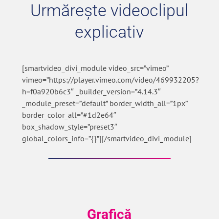
Urmărește videoclipul
explicativ
[smartvideo_divi_module video_src=”vimeo”
vimeo=”https://player.vimeo.com/video/469932205?
h=f0a920b6c3″ _builder_version=”4.14.3″
_module_preset=”default” border_width_all=”1px”
border_color_all=”#1d2e64″
box_shadow_style=”preset3″
global_colors_info=”{}”][/smartvideo_divi_module]
Grafică