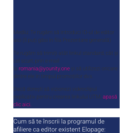
Mediu: Te rugăm să introduci ID-ul de editor
aici (îl puți găsi în fila Prezentare generală)
Te rugăm să trimiți atât linkul standard, cât și
cel scurt, prin e-mail
la
romania@younity.one
și să utilizezi oricare
dintre ele în timpul promoțiilor dvs.
Dacă dorești să vizionezi videoclipul
explicativ pentru crearea linkului UTM,
apasă
clic aici.
Cum să te înscrii la programul de
afiliere ca editor existent Elopage: