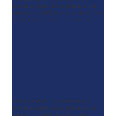
conecta, te rugăm să adaugi &locale=ro la
sfârșitul adresei URL sau să faci clic pe Profil
sub Einstellungen și selectează Engleză:
Pentru a schimba limba înainte de a te
conecta, te rugăm să adăugi &locale=ro la
sfârșitul adresei URL sau să o modifici