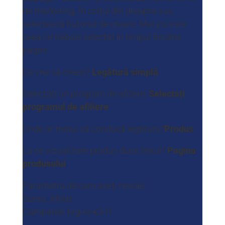
de marketing. În colțul din dreapta sus,
selectează butonul de creare. Mai jos este
ceea ce trebuie selectat în timpul fiecărei
pagini:
Ce vrei să creezi?
Legătură simplă
Selectați un program de afiliere:
Selectați
programul de afiliere
Unde ar trebui să conducă legătura?
Produs
La ce vizualizare produs duce linkul?
Pagina
produsului
Parametru de care aveți nevoie:
Sursa: Afiliat
Campanie: brg-ro-k3-l1