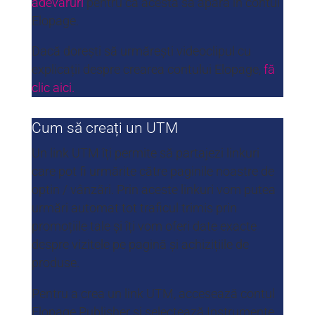
adevăruri
pentru ca acesta să apară în contul
Elopage.
Dacă dorești să urmărești videoclipul cu
explicații despre crearea contului Elopage,
fă
clic aici.
Cum să creați un UTM
Un link UTM îți permite să partajezi linkuri
care pot fi urmărite către paginile noastre de
optin / vânzări. Prin aceste linkuri vom putea
urmări automat tot traficul trimis prin
promoțiile tale și îți vom oferi date exacte
despre vizitele pe pagină și achizițiile de
produse.
Pentru a crea un link UTM, accesează contul
Elopage Publisher și selectează Instrumente