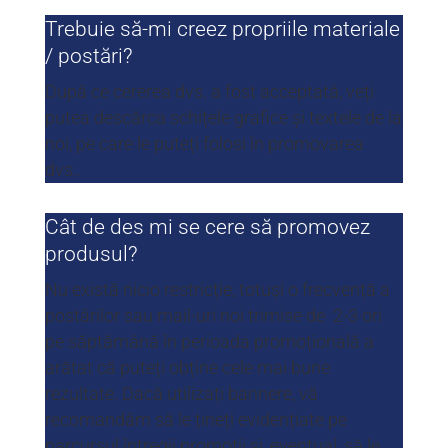
Trebuie să-mi creez propriile materiale
/ postări?
După ce cererea dvs. a fost acceptată, veți
putea descărca schițele grafice și textele de la
noi, pe care le puteți folosi în promovarea
dvs..
Cât de des mi se cere să promovez
produsul?
Nu există nicio restricție, totuși o frecvență a
postărilor sau mail-uri noi trimise de 2-3 ori
pe săptămână în perioada promoțională a
arătat că puteți obține cele mai bune
rezultate. Dacă utilizați bannere, vă
recomandăm să le țineți evidențiate pe
parcursul întregii promoții și, eventual, să le