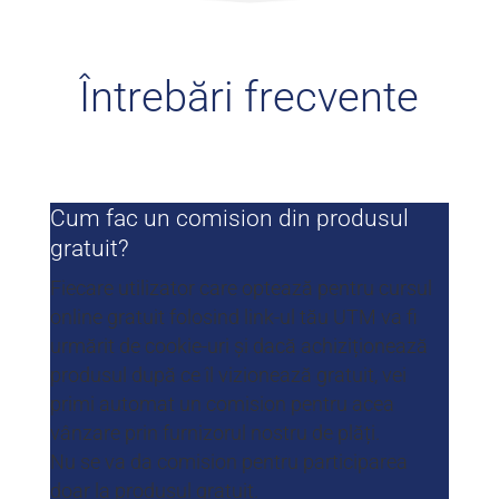
Întrebări frecvente
Cum fac un comision din produsul
gratuit?
Fiecare utilizator care optează pentru cursul
online gratuit folosind link-ul tău UTM va fi
urmărit de cookie-uri și dacă achiziționează
produsul după ce îl vizionează gratuit, vei
primi automat un comision pentru acea
vânzare prin furnizorul nostru de plăți.
Nu se va da comision pentru participarea
doar la produsul gratuit.​