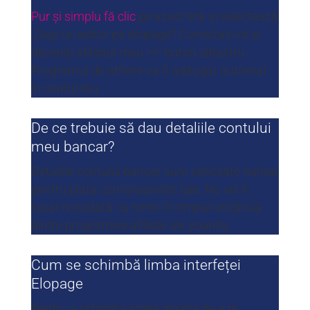
Pur și simplu fă clic
pe acest link și selectează
„Deja un editor pe elopage? Conectați-vă și
deveniți afiliatul meu >>” buton albastru.
Programul de afiliere va fi adăugat automat
în contul tău.
De ce trebuie să dau detaliile contului
meu bancar?
Detaliile contului bancar sunt solicitate numai
pentru plata comisioanelor tale. Nu vei fi
taxat niciodată cu nimic în timpul oricăruia
dintre programele afiliate ale younity.
Cum se schimbă limba interfeței
Elopage
Pentru a schimba limba înainte de a te