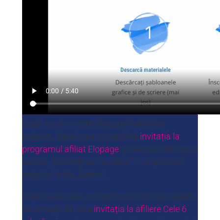
Dacă nu ai un cont Elopage Publisher
existent, îl poți crea acceptând
invitația la
programul afiliat Elopage
și selectând butonul
galben „Înscrieți-vă ca editor”. Completeză
detaliile în fila „Editori”.
După ce ai creat cu succes un cont, te rugăm
să accepți din nou
invitația la afiliere Cele 6